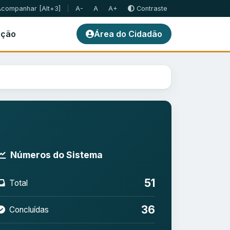
Acompanhar
[Alt+3]
|
A-
A
A+
Contraste
ação
Área do Cidadão
Números do Sistema
51
Total
36
Concluídas