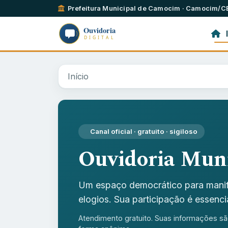
Prefeitura Municipal de Camocim · Camocim/C
I
Início
Canal oficial · gratuito · sigiloso
Ouvidoria Muni
Um espaço democrático para manif
elogios. Sua participação é essenc
Atendimento gratuito. Suas informações sã